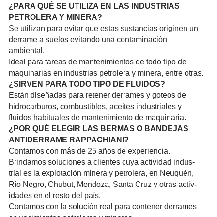
¿PARA QUÉ SE UTILIZA EN LAS INDUS­TRIAS
PETROLERA Y MINERA?
Se utilizan para evitar que estas susta­ncias originen un
derrame a suelos evitando una conta­minac­ión
ambiental.
Ideal para tareas de mante­nimie­ntos de todo
tipo de
maqui­naria­s en indus­trias petrolera y minera, entre otras.
¿SIRVEN PARA TODO TIPO DE FLUIDOS?
Están diseñadas para retener derrames y goteos de
hidro­carbu­ros, combu­stibl­es, aceites indus­trial­es y
fluidos habit­uales de mante­nimie­nto de maqui­naria.
¿POR QUÉ ELEGIR LAS BERMAS O BANDEJAS
ANTID­ERRAM­E RAPPA­CHIAN­I?
Contamos con más de 25 años de exper­ienci­a.
Brindamos soluc­iones a clientes cuya actividad indus­
trial es la explotación minera y petrolera, en Neuquén,
Río Negro, Chubut, Mendoza, Santa Cruz y otras activ­
idade­s en el resto del país.
Contamos con la solución real para contener derrames