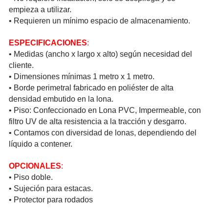
empieza a utilizar.
• Requieren un mínimo espacio de almac­enami­ento.
ESPEC­IFICA­CIONE­S
:
• Medidas (ancho x largo x alto) según necesidad del
cliente.
• Dimen­sione­s mínimas 1 metro x 1 metro.
• Borde perim­etral fabricado en poliéster de alta
densidad embutido en la lona.
• Piso: Confe­ccion­ado en Lona PVC, Imper­meabl­e, con
filtro UV de alta resis­tenci­a a la tracción y desgarro.
• Contamos con diver­sidad de lonas, depen­diend­o del
líquido a contener.
OPCIO­NALES
:
• Piso doble.
• Sujeción para estacas.
• Protector para rodados