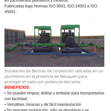
en yacim­iento­s petro­leros y mineros.
Fabri­cadas bajo Normas ISO 9001, ISO 14001 e ISO
45001.
Instalación de Bermas de contención ubicadas en un
yacim­iento en la provincia de Neuquén para
proteger el suelo por potencial derrame.
BENEF­ICIOS
:
• Se pueden limpiar, doblar y embalar para trans­porta­rlas
con facilidad.
• Versátiles, livianas y de fácil manip­ulación
• No requiere instalación, sólo se despliega y se