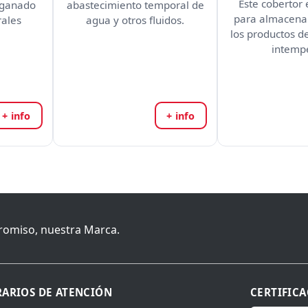
Este cobertor 
 ganado
abastecimiento temporal de
para almacenar
rales
agua y otros fluidos.
los productos de
intempe
+ info
+ info
romiso, nuestra Marca.
ARIOS DE ATENCIÓN
CERTIFIC