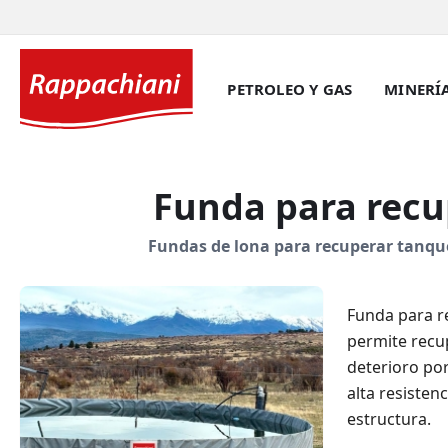
PETROLEO Y GAS
MINERÍ
Funda para recu
Fundas de lona para recuperar tanque 
Funda para r
permite recu
deterioro po
alta resisten
estructura.