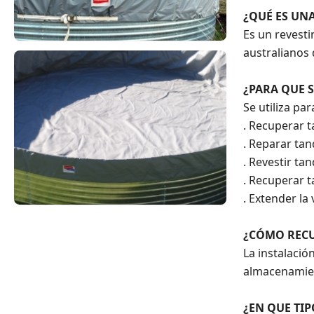
¿QUÉ ES UN
Es un revest
australianos 
¿PARA QUE 
Se utiliza par
. Recuperar 
. Reparar ta
. Revestir t
. Recuperar 
. Extender la 
¿CÓMO RECU
La instalaci
almacenamient
¿EN QUE TIP