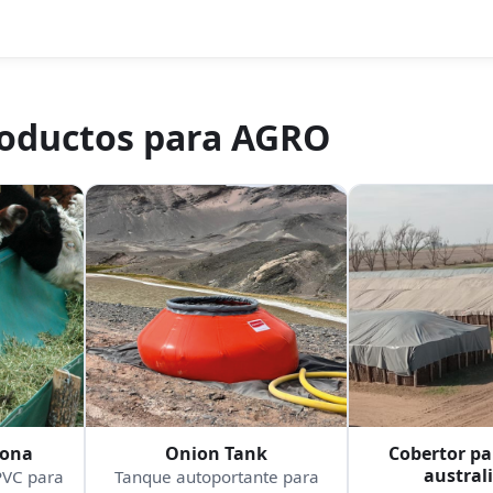
roductos para
AGRO
lona
Onion Tank
Cobertor pa
austral
PVC para
Tanque autoportante para