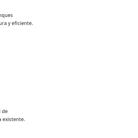
anques
ra y eficiente.
d de
 existente.