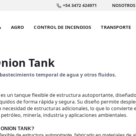
+54 3472 424971
NOSOTROS
A
AGRO
CONTROL DE INCENDIOS
TRANSPORTE
nion Tank
astecimiento temporal de agua y otros fluidos.
 es un tanque flexible de estru­ctura autop­ortan­te, diseña
íquidos de forma rápida y segura. Su diseño permite despl­e
 necesidad de estru­ctura­s adici­onale­s, lo que lo convierte
petróleo, minería, industria y aplic­acion­es ambie­ntale­s.
 ONION TANK?
exible de estru­ctura autop­ortan­te, fabricado en mater­iales de al