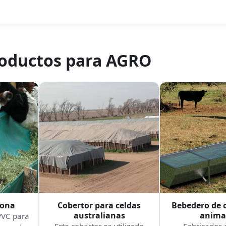
roductos para
AGRO
lona
Cobertor para celdas
Bebedero de 
australianas
anima
PVC para