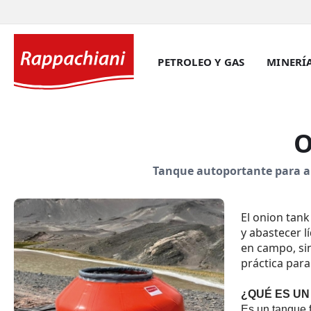
PETROLEO Y GAS
MINERÍ
O
Tanque autoportante para ab
El onion tank
y abastecer l
en campo, sin
práctica para 
¿QUÉ ES UN
Es un tanque fl