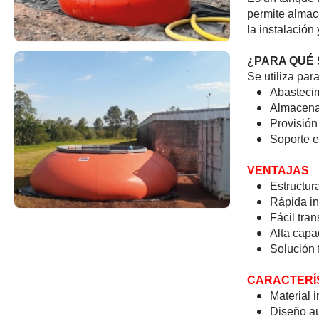
permite almacen
la instalación
¿PARA QUÉ 
Se utiliza para
Abasteci
Almacenam
Provisión
Soporte e
VENTAJAS
Estructur
Rápida in
Fácil tra
Alta cap
Solución 
CARACTERÍ
Material 
Diseño au