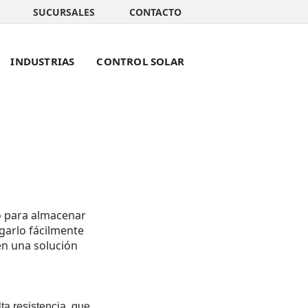
SUCURSALES
CONTACTO
INDUSTRIAS
CONTROL SOLAR
do para almacenar
garl­o fácilmente
 en una solución
ta resis­tenci­a, que