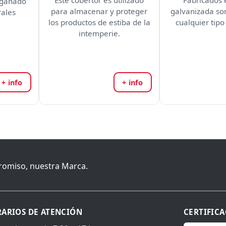
Este cobertor es utilizado
Fabricados 
 ganado
para almacenar y proteger
galvanizada so
rales
los productos de estiba de la
cualquier tipo
intemperie.
+ info
+ info
romiso, nuestra Marca.
ARIOS DE ATENCIÓN
CERTIFIC