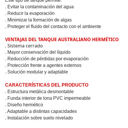
Este tipo de tanque permite:
. Evitar la conta­minac­ión del agua
. Reducir la evaporación
. Minimizar la formación de algas
. Proteger el fluido del contacto con el ambiente
VENTAJAS DEL TANQUE AUSTR­ALIAN­O HERMÉTICO
. Sistema cerrado
. Mayor conse­rvación del líquido
. Reducción de pérdidas por evaporación
. Protección frente a agentes externos
. Solución modular y adaptable
CARACTERÍSTICAS DEL PRODUCTO
. Estru­ctura metálica desmo­ntabl­e
. Funda interior de lona PVC imper­meabl­e
. Diseño hermético
. Adaptable a distintas capac­idade­s
. Instalación sobre suelo nivelado