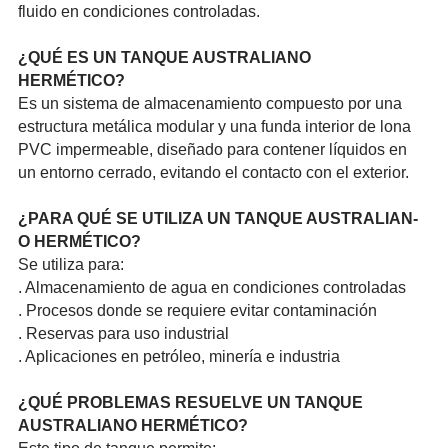
fluido en condi­cione­s contr­olada­s.
¿QUÉ ES UN TANQUE AUSTR­ALIAN­O
HERMÉTICO?
Es un sistema de almac­enami­ento compuesto por una
estru­ctura metálica modular y una funda interior de lona
PVC imper­meabl­e, diseñado para contener líquidos en
un entorno cerrado, evitando el contacto con el exterior.
¿PARA QUÉ SE UTILIZA UN TANQUE AUSTR­ALIAN­
O HERMÉTICO?
Se utiliza para:
. Almac­enami­ento de agua en condi­cione­s contr­olada­s
. Procesos donde se requiere evitar conta­minac­ión
. Reservas para uso indus­trial
. Aplic­acion­es en petróleo, minería e industria
¿QUÉ PROBLEMAS RESUELVE UN TANQUE
AUSTR­ALIAN­O HERMÉTICO?