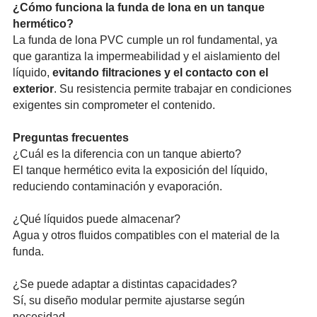
¿Cómo funciona la funda de lona en un tanque
hermético?
La funda de lona PVC cumple un rol funda­menta­l, ya
que garantiza la imper­meabi­lidad y el aisla­mient­o del
líquido,
evitando filtr­acion­es y el contacto con el
exterior
. Su resis­tenci­a permite trabajar en condi­cione­s
exigentes sin compr­omete­r el contenido.
Preguntas frecu­entes
¿Cuál es la difer­encia con un tanque abierto?
El tanque hermético evita la exposición del líquido,
reduc­iendo conta­minac­ión y evaporación.
¿Qué líquidos puede almacenar?
Agua y otros fluidos compa­tible­s con el material de la
funda.
¿Se puede adaptar a distintas capac­idade­s?
Sí, su diseño modular permite ajustarse según
necesidad.